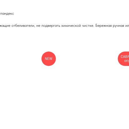
спандекс
ащие отбеливатели, не подвергать химической чистке. Бережная ручная и
CAB
NEW
ori