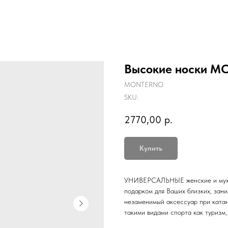
Высокие носки 
MONTERNO
SKU:
2770,00
р.
Купить
УНИВЕРСАЛЬНЫЕ женские и мужс
подарком для Ваших близких, зан
незаменимый аксессуар при катан
такими видами спорта как туризм, 