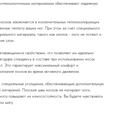
технологичными материалами обеспечивают надежную
носков заключается в исключительных теплоизолирующих
енную теплоту ваших ног. При этом за счет специального
рального материала, такого как хлопок - ноги не потеют и
ние слои.
гивающимися свойствами, что позволяет им идеально
агодаря спандексу в составе при использовании носок
т. Это гарантирует максимальный комфорт и
олзание носков во время активного движения.
т специальные утолщения, обеспечивающие дополнительную
и натираний. Плоские швы носков не натирают ноги,
носа повышают их износостойкость. Вы будете чувствовать
ом шагу