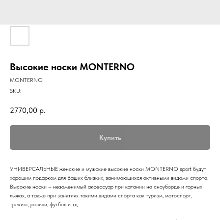
Высокие носки MONTERNO
MONTERNO
SKU:
2770,00
р.
Купить
УНИВЕРСАЛЬНЫЕ женские и мужские высокие носки MONTERNO sport будут
хорошим подарком для Ваших близких, занимающихся активными видами спорта.
Высокие носки – незаменимый аксессуар при катании на сноуборде и горных
лыжах, а также при занятиях такими видами спорта как туризм, мотоспорт,
трекинг, ролики, футбол и тд.