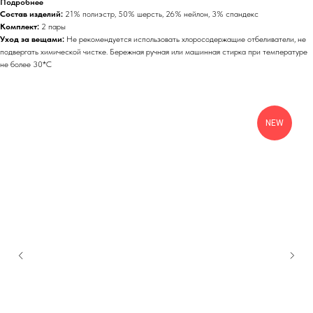
Подробнее
Состав изделий:
21% полиэстр, 50% шерсть, 26% нейлон, 3% спандекс
Комплект:
2 пары
Уход за вещами:
Не рекомендуется использовать хлоросодержащие отбеливатели, не
подвергать химической чистке. Бережная ручная или машинная стирка при температуре
не более 30*С
NEW