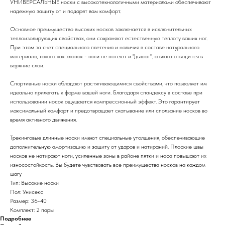
УНИВЕРСАЛЬНЫЕ носки с высокотехнологичными материалами обеспечивают
надежную защиту от и подарят вам комфорт.
Основное преимущество высоких носков заключается в исключительных
теплоизолирующих свойствах, они сохраняют естественную теплоту ваших ног.
При этом за счет специального плетения и наличия в составе натурального
материала, такого как хлопок - ноги не потеют и "дышат", а влага отводится в
верхние слои.
Спортивные носки обладают растягивающимися свойствами, что позволяет им
идеально прилегать к форме вашей ноги. Благодаря спандексу в составе при
использовании носок ощущается компрессионный эффект. Это гарантирует
максимальный комфорт и предотвращает скатывание или сползание носков во
время активного движения.
Трекинговые длинные носки имеют специальные утолщения, обеспечивающие
дополнительную амортизацию и защиту от ударов и натираний. Плоские швы
носков не натирают ноги, усиленные зоны в районе пятки и носа повышают их
износостойкость. Вы будете чувствовать все преимущества носков на каждом
шагу
Тип: Высокие носки
Пол: Унисекс
Размер: 36-40
Комплект: 2 пары
Подробнее